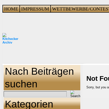
HOME
IMPRESSUM
WETTBEWERBE/CONTES
Nach Beiträgen
Not Fo
suchen
Sorry, but you a
Kategorien