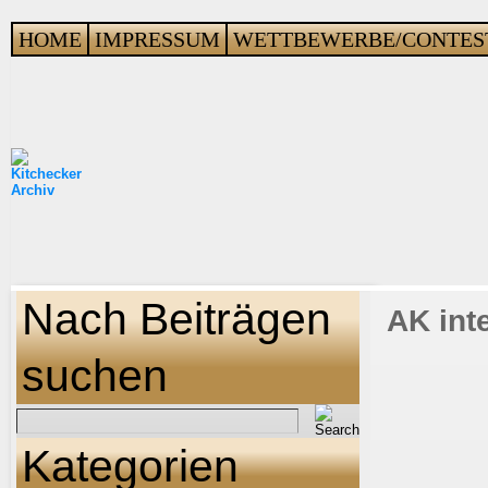
HOME
IMPRESSUM
WETTBEWERBE/CONTES
Nach Beiträgen
AK int
suchen
Kategorien