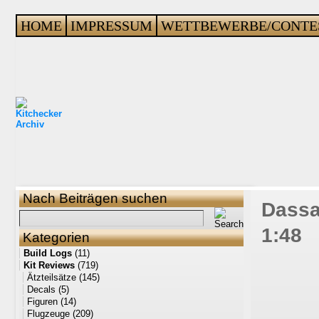
HOME
IMPRESSUM
WETTBEWERBE/CONTE
Nach Beiträgen suchen
Dassau
1:48
Kategorien
Build Logs
(11)
Kit Reviews
(719)
Ätzteilsätze
(145)
Decals
(5)
Figuren
(14)
Flugzeuge
(209)