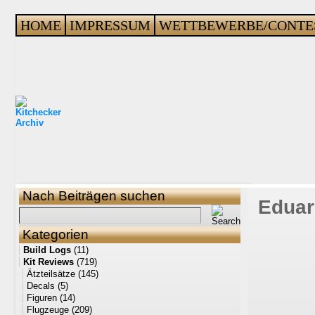
HOME
IMPRESSUM
WETTBEWERBE/CONTE
Nach Beiträgen suchen
Eduar
Kategorien
Build Logs
(11)
Kit Reviews
(719)
Ätzteilsätze
(145)
Decals
(5)
Figuren
(14)
Flugzeuge
(209)