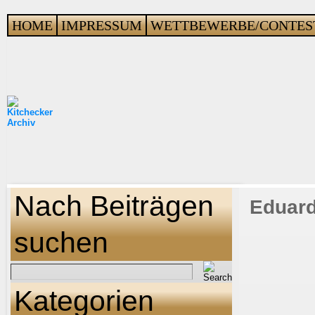
HOME
IMPRESSUM
WETTBEWERBE/CONTES
Nach Beiträgen
Eduard 
suchen
Kategorien