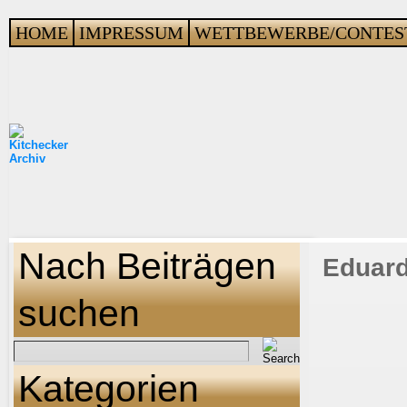
HOME
IMPRESSUM
WETTBEWERBE/CONTES
Nach Beiträgen
Eduard
suchen
Kategorien