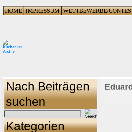
HOME
IMPRESSUM
WETTBEWERBE/CONTES
Nach Beiträgen
Eduard
suchen
Kategorien