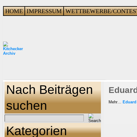
HOME
IMPRESSUM
WETTBEWERBE/CONTES
Nach Beiträgen
Eduard
suchen
Mehr…
Eduard 
Kategorien