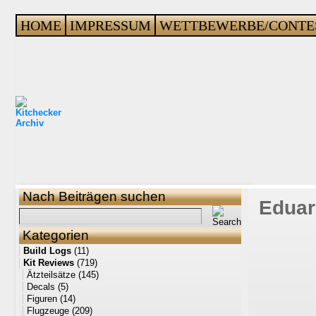
HOME
IMPRESSUM
WETTBEWERBE/CONTE
Nach Beiträgen suchen
Eduard
Kategorien
Build Logs
(11)
Kit Reviews
(719)
Ätzteilsätze
(145)
Decals
(5)
Figuren
(14)
Flugzeuge
(209)