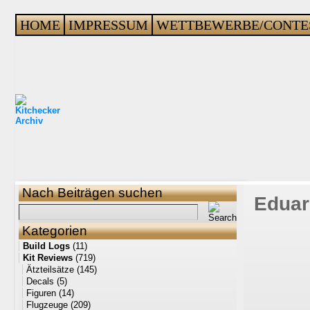
HOME
IMPRESSUM
WETTBEWERBE/CONTE
Nach Beiträgen suchen
Eduar
Kategorien
Build Logs
(11)
Kit Reviews
(719)
Ätzteilsätze
(145)
Decals
(5)
Figuren
(14)
Flugzeuge
(209)