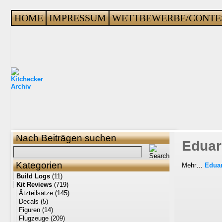
HOME
IMPRESSUM
WETTBEWERBE/CONTE
Nach Beiträgen suchen
Eduar
Kategorien
Mehr…
Eduar
Build Logs
(11)
Kit Reviews
(719)
Ätzteilsätze
(145)
Decals
(5)
Figuren
(14)
Flugzeuge
(209)