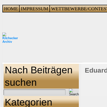
HOME
IMPRESSUM
WETTBEWERBE/CONTES
Nach Beiträgen
Eduard
suchen
Kategorien