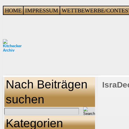
HOME
IMPRESSUM
WETTBEWERBE/CONTES
Nach Beiträgen
IsraDe
suchen
Kategorien