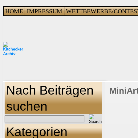
HOME
IMPRESSUM
WETTBEWERBE/CONTES
Nach Beiträgen
MiniArt
suchen
Kategorien