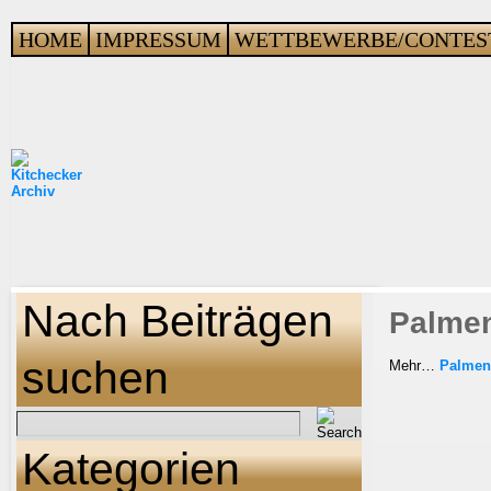
HOME
IMPRESSUM
WETTBEWERBE/CONTES
Nach Beiträgen
Palmen
suchen
Mehr…
Palmenb
Kategorien