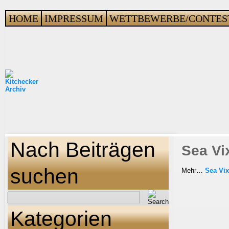
HOME
IMPRESSUM
WETTBEWERBE/CONTES
Nach Beiträgen
Sea Vi
suchen
Mehr…
Sea Vix
Kategorien