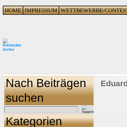
HOME
IMPRESSUM
WETTBEWERBE/CONTES
Nach Beiträgen
Eduard
suchen
Kategorien