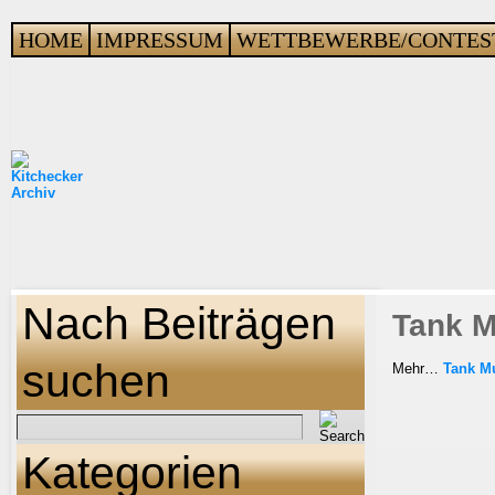
HOME
IMPRESSUM
WETTBEWERBE/CONTES
Nach Beiträgen
Tank M
suchen
Mehr…
Tank M
Kategorien