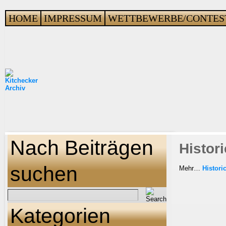
HOME
IMPRESSUM
WETTBEWERBE/CONTES
Nach Beiträgen
Histor
suchen
Mehr…
Histori
Kategorien